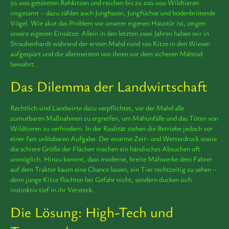
50.000 getöteten Rehkitzen und reichen bis zu 200.000 Wildtieren
insgesamt – dazu zählen auch Junghasen, Jungfüchse und bodenbrütende
Vögel. Wie akut das Problem vor unserer eigenen Haustür ist, zeigen
unsere eigenen Einsätze: Allein in den letzten zwei Jahren haben wir in
Straubenhardt während der ersten Mahd rund 100 Kitze in den Wiesen
aufgespürt und die allermeisten von ihnen vor dem sicheren Mähtod
bewahrt.
Das Dilemma der Landwirtschaft
Rechtlich sind Landwirte dazu verpflichtet, vor der Mahd alle
zumutbaren Maßnahmen zu ergreifen, um Mähunfälle und das Töten von
Wildtieren zu verhindern. In der Realität stehen die Betriebe jedoch vor
einer fast unlösbaren Aufgabe: Der enorme Zeit- und Wetterdruck sowie
die schiere Größe der Flächen machen ein händisches Absuchen oft
unmöglich. Hinzu kommt, dass moderne, breite Mähwerke dem Fahrer
auf dem Traktor kaum eine Chance lassen, ein Tier rechtzeitig zu sehen –
denn junge Kitze flüchten bei Gefahr nicht, sondern ducken sich
instinktiv tief in ihr Versteck.
Die Lösung: High-Tech und