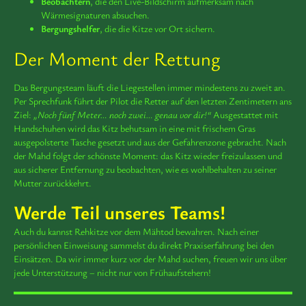
Beobachtern
, die den Live-Bildschirm aufmerksam nach
Wärmesignaturen absuchen.
Bergungshelfer
, die die Kitze vor Ort sichern.
Der Moment der Rettung
Das Bergungsteam läuft die Liegestellen immer mindestens zu zweit an.
Per Sprechfunk führt der Pilot die Retter auf den letzten Zentimetern ans
Ziel:
„Noch fünf Meter… noch zwei… genau vor dir!“
Ausgestattet mit
Handschuhen wird das Kitz behutsam in eine mit frischem Gras
ausgepolsterte Tasche gesetzt und aus der Gefahrenzone gebracht. Nach
der Mahd folgt der schönste Moment: das Kitz wieder freizulassen und
aus sicherer Entfernung zu beobachten, wie es wohlbehalten zu seiner
Mutter zurückkehrt.
Werde Teil unseres Teams!
Auch du kannst Rehkitze vor dem Mähtod bewahren. Nach einer
persönlichen Einweisung sammelst du direkt Praxiserfahrung bei den
Einsätzen. Da wir immer kurz vor der Mahd suchen, freuen wir uns über
jede Unterstützung – nicht nur von Frühaufstehern!