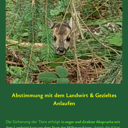
Abstimmung mit dem Landwirt & Gezieltes
Anlaufen
in enger und direkter Absprache mit
Die Sicherung der Tiere erfolgt
dem Landwirt kurz vor dem Start der Mähmaschinen
, damit die Kitze