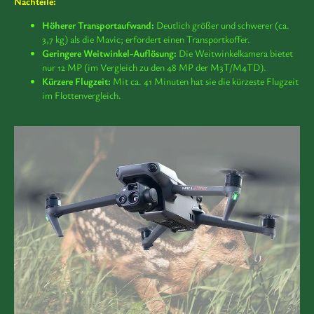
Nachteile:
Höherer Transportaufwand:
Deutlich größer und schwerer (ca.
3,7 kg) als die Mavic; erfordert einen Transportkoffer.
Geringere Weitwinkel-Auflösung:
Die Weitwinkelkamera bietet
nur 12 MP (im Vergleich zu den 48 MP der M3T/M4TD).
Kürzere Flugzeit:
Mit ca. 41 Minuten hat sie die kürzeste Flugzeit
im Flottenvergleich.